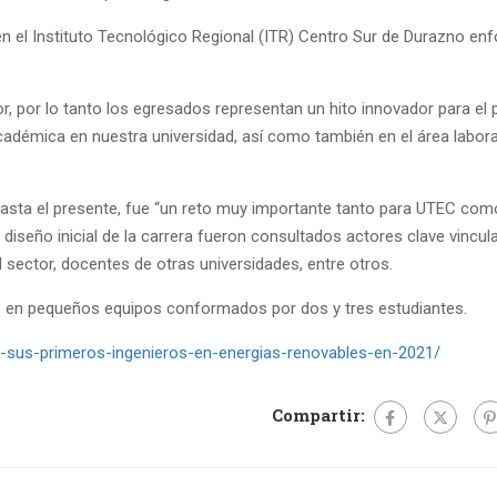
n el Instituto Tecnológico Regional (ITR) Centro Sur de Durazno en
or, por lo tanto los egresados representan un hito innovador para el p
adémica en nuestra universidad, así como también en el área labora
a hasta el presente, fue “un reto muy importante tanto para UTEC com
l diseño inicial de la carrera fueron consultados actores clave vincul
sector, docentes de otras universidades, entre otros.
o en pequeños equipos conformados por dos y tres estudiantes.
ra-sus-primeros-ingenieros-en-energias-renovables-en-2021/
Compartir: