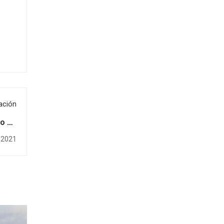
ación
lo de
rgía
e 2021