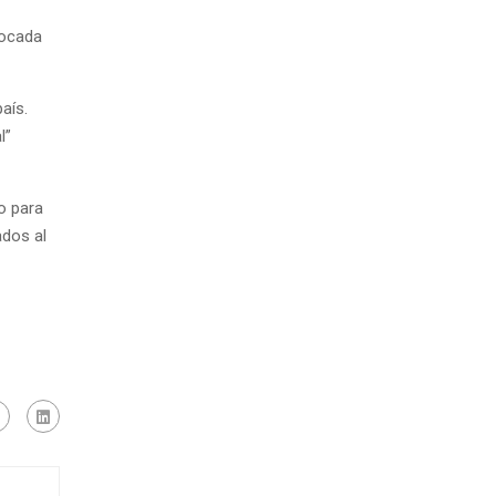
focada
aís.
l”
o para
ados al