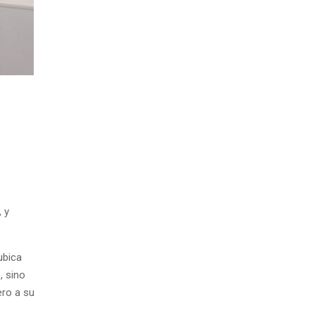
 y
ubica
, sino
ero a su