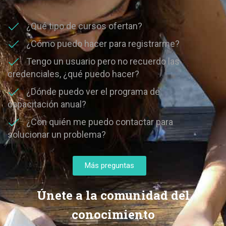
¿Qué tipo de cursos ofertan?
¿Cómo puedo hacer para registrarme?
Tengo un usuario pero no recuerdo las
credenciales, ¿qué puedo hacer?
¿Dónde puedo ver el programa de
capacitación anual?
¿Con quién me puedo contactar para
solucionar un problema?
Más preguntas
Únete a la comunidad del
conocimiento