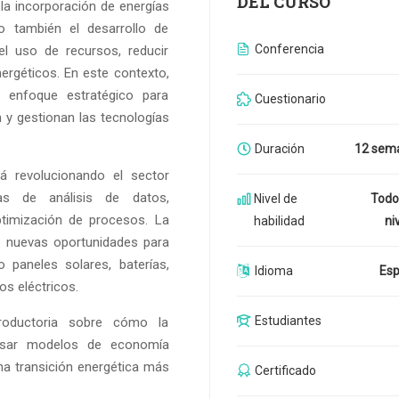
DEL CURSO
 la incorporación de energías
no también el desarrollo de
Conferencia
el uso de recursos, reducir
energéticos. En este contexto,
 enfoque estratégico para
Cuestionario
n y gestionan las tecnologías
Duración
12 sem
está revolucionando el sector
as de análisis de datos,
Nivel de
Todo
ptimización de procesos. La
habilidad
ni
e nuevas oportunidades para
 paneles solares, baterías,
Idioma
Esp
s eléctricos.
Estudiantes
troductoria sobre cómo la
mpulsar modelos de economía
na transición energética más
Certificado