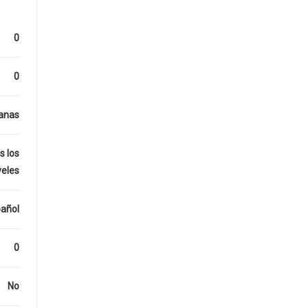
0
0
anas
s los
veles
añol
0
No