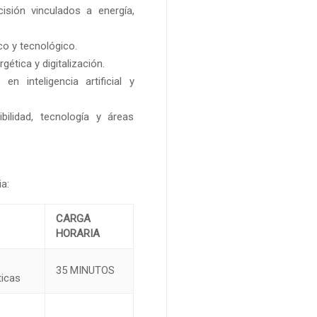
isión vinculados a energía,
co y tecnológico.
gética y digitalización.
n inteligencia artificial y
ibilidad, tecnología y áreas
ia:
CARGA
HORARIA
y
35 MINUTOS
ticas