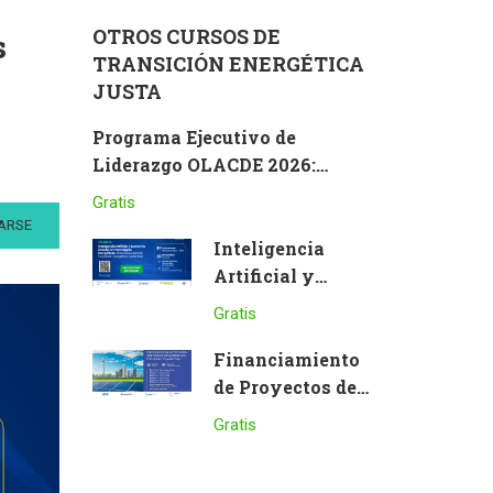
OTROS CURSOS DE
s
TRANSICIÓN ENERGÉTICA
JUSTA
Programa Ejecutivo de
Liderazgo OLACDE 2026:
América Latina y el Caribe ante
Gratis
los desafíos del futuro –
ARSE
Componente Virtual
Inteligencia
Artificial y
Economía Circular
Gratis
en Tecnologías
Energéticas:
Financiamiento
Innovación para
de Proyectos de
la Transición
Energías
Gratis
Energética
Renovables con
Sostenible
Enfoque en Flujo